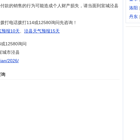
、付款的销售的行为可能造成个人财产损失，请当面到宣城泾县
洛阳
丹东
打电话拨打114或12580询问先咨询！
预报10天
、
泾县天气预报15天
12580询问
宣城市泾县
dian/2026/
查询