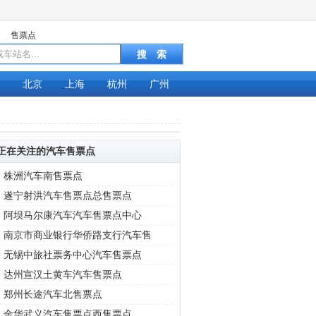
售票点
北京
上海
杭州
广州
正在关注的汽车售票点
|
株洲汽车南售票点
|
遂宁射洪汽车售票点总售票点
|
阿坝马尔康汽车汽车售票点中心
|
南京市商业银行华侨路支行汽车售
|
无锡中旅社票务中心汽车售票点
|
达州宣汉土黄车汽车售票点
|
郑州长途汽车北售票点
|
金华武义汽车售票点西售票点