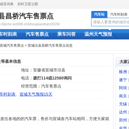
成语词典
实时卫星云图
县昌桥汽车售票点
汽车站
汽车时刻表
qiche.wz008.cn/shoupiaodian/2026/
车时刻表
汽车售票点
乘车问答
温州天气预报
宣城汽车售票点
> 宣城泾县昌桥汽车售票点信息
址等基本信息
大家
地址：安徽省宣城市泾县
株洲
电话：
拨打114或12580询问
遂宁
经营范围：汽车售票点
阿坝
车时刻表
、
宣城天气预报15天
南京
无锡
：
达州
城发往各地的的汽车票，售价与宣城各汽车站相同，方便大家就
郑州
金华