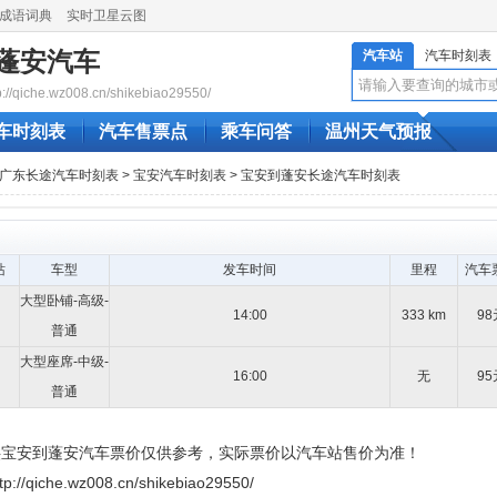
成语词典
实时卫星云图
蓬安汽车
汽车站
汽车时刻表
qiche.wz008.cn/shikebiao29550/
车时刻表
汽车售票点
乘车问答
温州天气预报
广东长途汽车时刻表
>
宝安汽车时刻表
> 宝安到蓬安长途汽车时刻表
站
车型
发车时间
里程
汽车
大型卧铺-高级-
14:00
333 km
98
普通
大型座席-中级-
16:00
无
95
普通
供宝安到蓬安汽车票价仅供参考，实际票价以汽车站售价为准！
he.wz008.cn/shikebiao29550/