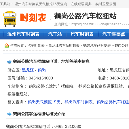
工具箱：
温州汽车时刻表天气预报15天查询
在线成语词典
实时卫星云图
鹤岗公路汽车枢纽站
查询网址：http://qiche.wz008.cn/qichezhan2227
温州汽车时刻表
汽车站
汽车时刻表
汽车售票点
当前位置：
汽车时刻表
>
黑龙江汽车站时刻表
>
鹤岗汽车站时刻表
> 鹤岗公
鹤岗公路汽车枢纽站电话、地址等基本信息
所在区:
黑龙江
-
鹤岗
地址：黑龙江省
区号/邮编：0454/154000
电话：0468-3810
车站别名： 鹤岗公路长途汽车枢纽站、 鹤岗公路长途客运枢纽站、 
客运枢纽站、
相关查询：
鹤岗天气预报15天
、
鹤岗汽车时刻表
、
鹤岗公路汽车枢纽
鹤岗公路客运枢纽站概况介绍
鹤岗公路汽车枢纽站电话：0468-3810080