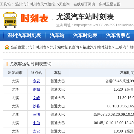
工具箱：
温州汽车时刻表天气预报15天查询
在线成语词典
实时卫星云图
尤溪汽车站时刻表
查询网址：http://qiche.wz008.cn/2991shikebiao
温州汽车时刻表
汽车站
汽车时刻表
汽车售票点
当前位置：
汽车时刻表
>
汽车站时刻表查询
>
福建汽车站时刻表
>
三明汽车站
尤溪客运站时刻表查询
出发城市
终点站
车型
发车时
尤溪
永安
普通大巴
省道05:45,高速09:
尤溪
南阳
普通大巴
15:20（经
尤溪
文峰
普通大巴
11:30,16:
尤溪
沙县
普通大巴
08:10,10:35,14:
尤溪
三明
普通大巴
高速07:20,08:20,09:10,10:
尤溪
中仙
普通大巴
06:45,10:10,12:00,13:40
尤溪
吉安
普通大巴
13:00（经