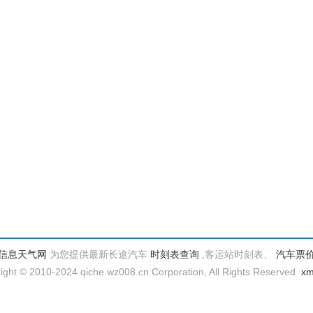
信息天气网
为您提供最新长途汽车
时刻表查询
,客运站时刻表、
汽车票
ight © 2010-2024 qiche.wz008.cn Corporation, All Rights Reserved
x