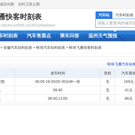
成语词典
实时卫星云图
雁快客时刻表
汽车站
汽车时刻表
qiche.wz008.cn/1852shikebiao/
车时刻表
汽车售票点
乘车问答
温州天气预报
>
安徽汽车站时刻表
>
蚌埠汽车站时刻表
> 蚌埠飞雁快客时刻表
蚌埠飞雁汽车站
发车时间
里程
汽车票
安凯
06:05-18:35/20-30分钟一班
无
169元
代
08:40
无
41元
代
08:40,13:00
无
86元