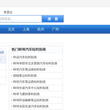
售票点
北京
上海
杭州
广州
热门蚌埠汽车站时刻表
电话
怀远汽车站时刻表
价
蚌埠阜阳市北京西路汽车站时刻表
蚌埠汽车客运南站时刻表
固镇客运站时刻表
蚌埠汽车客运西站时刻表
蚌埠长途汽车中心站时刻表
蚌埠飞雁快客时刻表
蚌埠怀远梅桥客运站时刻表
蚌埠光彩长途汽车站时刻表