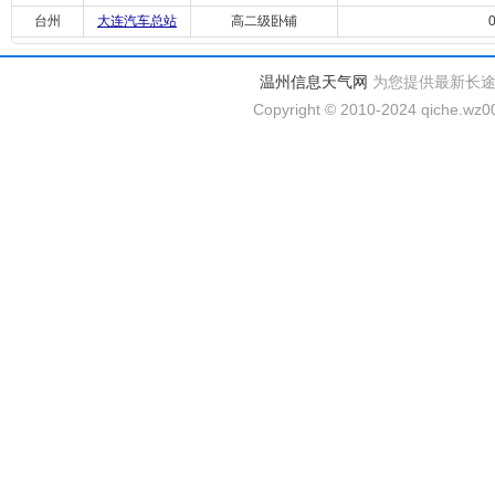
台州
大连汽车总站
高二级卧铺
温州信息天气网
为您提供最新长
Copyright © 2010-2024 qiche.wz00