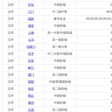
玉环
开化
中级卧铺
玉环
三门
中二级中客
08:
玉环
温岭
豪华金龙
08:00,08:30,09:00,
玉环
泗县
中级卧铺
玉环
上饶
高一大客/中级卧铺
玉环
义乌
高一级卧铺
玉环
沈家门
高一级大客
玉环
乐平
中二大客/中级卧铺
玉环
乐安
中级卧铺
玉环
峡江
中级卧铺
玉环
厦门
高二级卧铺
玉环
邵阳
中级/普通级卧铺
玉环
保定
高二级卧铺
玉环
商丘
中级卧铺
玉环
泰州
中级卧脯
玉环
大连
高二级卧铺