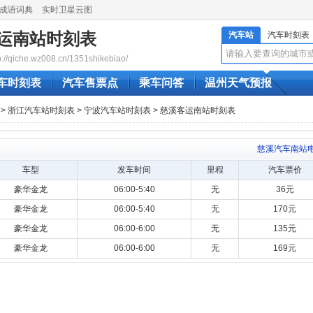
成语词典
实时卫星云图
运南站时刻表
汽车站
汽车时刻表
qiche.wz008.cn/1351shikebiao/
车时刻表
汽车售票点
乘车问答
温州天气预报
>
浙江汽车站时刻表
>
宁波汽车站时刻表
> 慈溪客运南站时刻表
慈溪汽车南站
车型
发车时间
里程
汽车票价
豪华金龙
06:00-5:40
无
36元
豪华金龙
06:00-5:40
无
170元
豪华金龙
06:00-6:00
无
135元
豪华金龙
06:00-6:00
无
169元