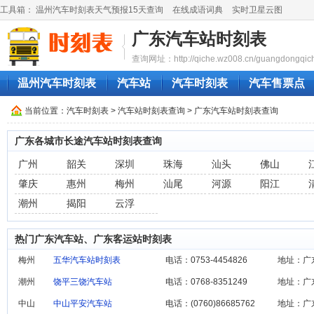
工具箱：
温州汽车时刻表天气预报15天查询
在线成语词典
实时卫星云图
广东汽车站时刻表
查询网址：http://qiche.wz008.cn/guangdongqic
温州汽车时刻表
汽车站
汽车时刻表
汽车售票点
当前位置：
汽车时刻表
>
汽车站时刻表查询
> 广东汽车站时刻表查询
广东各城市长途汽车站时刻表查询
广州
韶关
深圳
珠海
汕头
佛山
肇庆
惠州
梅州
汕尾
河源
阳江
潮州
揭阳
云浮
热门广东汽车站、广东客运站时刻表
梅州
五华汽车站时刻表
电话：0753-4454826
地址：广
潮州
饶平三饶汽车站
电话：0768-8351249
地址：广
中山
中山平安汽车站
电话：(0760)86685762
地址：广